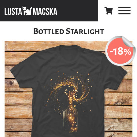
Bottled Starlight
-18
%