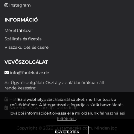
Instagram
INFORMÁCIÓ
Mérettáblázat
Szállítás és fizetés
Visszaküldés és csere
VEVŐSZOLGÁLAT
info@faulekatze.de
Az Ügyfélszolgálati Osztály az alábbi órákban áll
rendelkezésére:
Hétfőtől péntekig: 10:00-19:00
Ez a webhely azért használ sütiket, mert fontosak a
működéséhez. A látogatással elfogadja a sütik használatát.
Szombat és vasárnap: szabadnap
További információért olvassa el a mi oldalunk
felhasználási
feltételeit
.
Copyright © 2026 Lustamacska.com. Minden jog
EGYETÉRTEK
fenntartva.