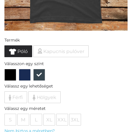
Termék
Póló
Kapucnis pulóver
Válasszon egy színt
Válassz egy lehetőséget
Férfi
Hölgyek
Válassz egy méretet
S
M
L
XL
XXL
3XL
Nem biztos a méretben?