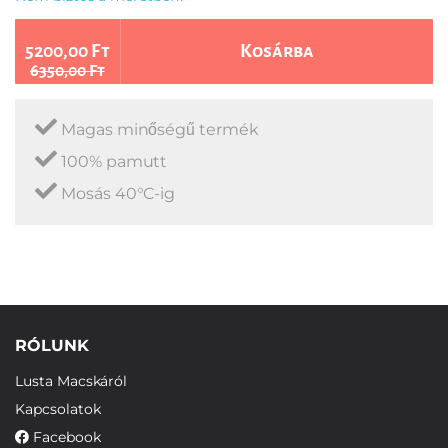
5200,00 Ft
Kosárba
6350,00 Ft
Magas minőségű termék
100% pamutt
Mosás 40°C-ig
RÓLUNK
Lusta Macskáról
Kapcsolatok
Facebook