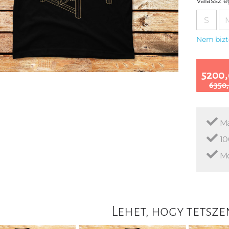
Válassz 
S
Nem bizt
5200,
6350,
Ma
10
Mo
Lehet, hogy tetsze