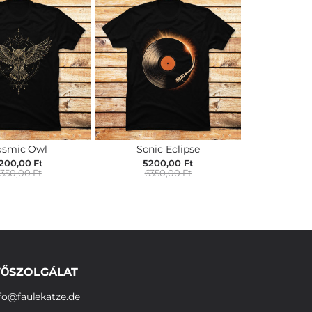
osmic Owl
Sonic Eclipse
200,00 Ft
5200,00 Ft
350,00 Ft
6350,00 Ft
ŐSZOLGÁLAT
fo@faulekatze.de