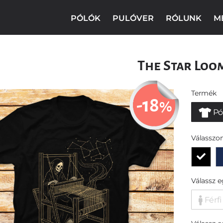
PÓLÓK
PULÓVER
RÓLUNK
M
The Star Loo
Termék
-18
%
Pó
Válasszon
Válassz 
Férfi