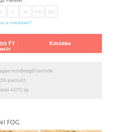
egy méretet
M
L
XL
XXL
3XL
os a méretben?
00 Ft
Kosárba
00 Ft
gas minőségű termék
0% pamutt
sás 40°C-ig
ni fog