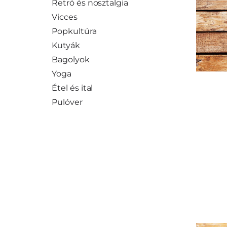
Retró és nosztalgia
Vicces
Popkultúra
Kutyák
Bagolyok
Yoga
Étel és ital
Pulóver