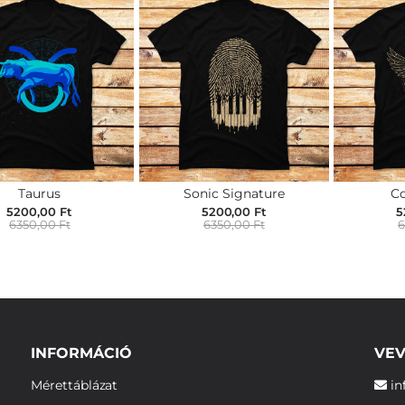
Taurus
Sonic Signature
C
5200,00 Ft
5200,00 Ft
5
6350,00 Ft
6350,00 Ft
6
INFORMÁCIÓ
VEV
Mérettáblázat
in