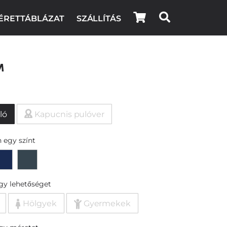
ÉRETTÁBLÁZAT
SZÁLLÍTÁS
m
ló
Kapucnis pulóver
 egy színt
egy lehetőséget
Hölgyek
Gyermekek