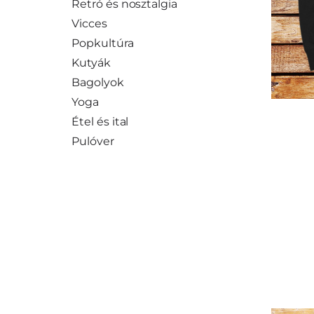
Retró és nosztalgia
Vicces
Popkultúra
Kutyák
Bagolyok
Yoga
Étel és ital
Pulóver