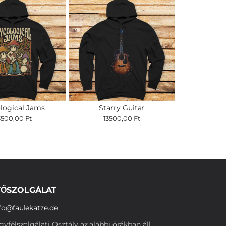
logical Jams
Starry Guitar
3500,00 Ft
13500,00 Ft
ŐSZOLGÁLAT
fo@faulekatze.de
yfélszolgálati Osztály az alábbi órákban áll