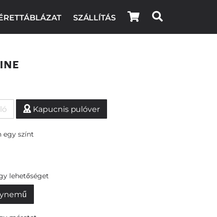
ÉRETTÁBLÁZAT
SZÁLLÍTÁS
ine
ló
Kapucnis pulóver
 egy színt
egy lehetőséget
ynemű