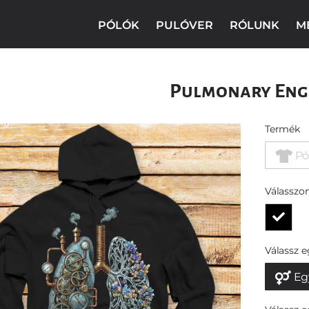
PÓLÓK
PULÓVER
RÓLUNK
M
Pulmonary Eng
Termék
Pó
Válasszon
Válassz 
Eg