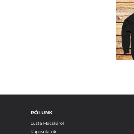
RÓLUNK
Lusta Macskáról
Kapcsolatok