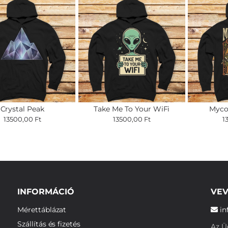
Crystal Peak
Take Me To Your WiFi
Myco
13500,00 Ft
13500,00 Ft
1
INFORMÁCIÓ
VEV
Mérettáblázat
in
Szállítás és fizetés
Az Üg