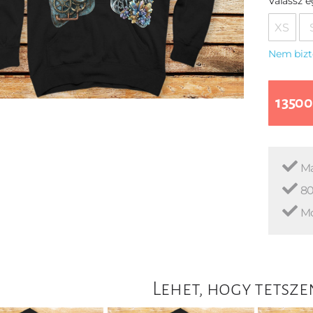
Válassz 
XS
Nem bizt
13500
Ma
80
Mo
Lehet, hogy tetsze