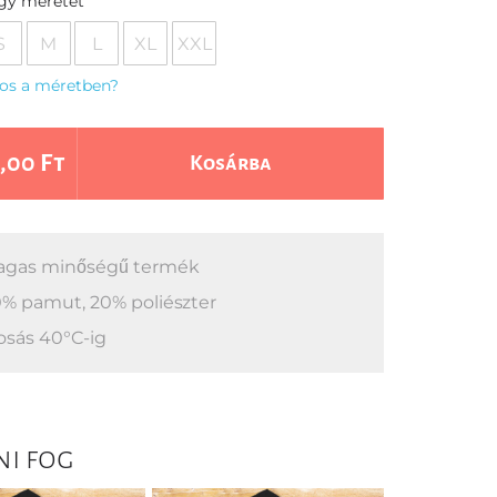
egy méretet
S
M
L
XL
XXL
os a méretben?
,00 Ft
Kosárba
gas minőségű termék
% pamut, 20% poliészter
sás 40°C-ig
ni fog