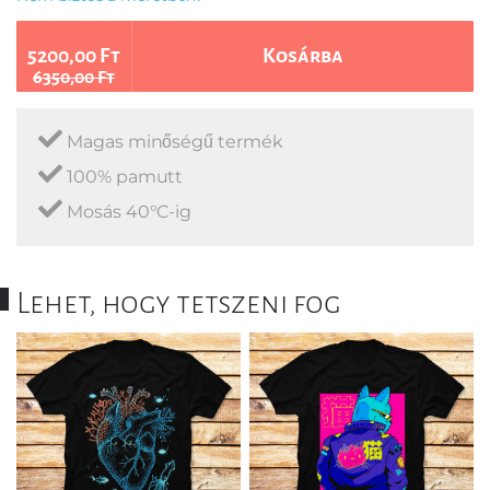
5200,00 Ft
Kosárba
6350,00 Ft
Magas minőségű termék
100% pamutt
Mosás 40°C-ig
Lehet, hogy tetszeni fog