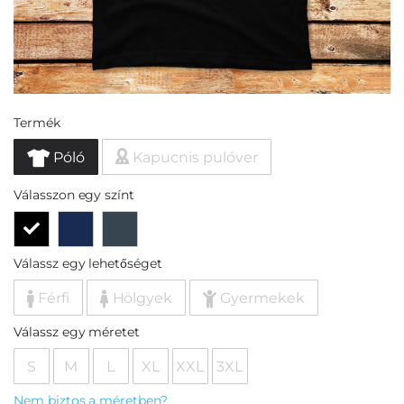
Termék
Póló
Kapucnis pulóver
Válasszon egy színt
Válassz egy lehetőséget
Férfi
Hölgyek
Gyermekek
Válassz egy méretet
S
M
L
XL
XXL
3XL
Nem biztos a méretben?