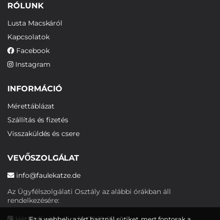
RÓLUNK
Lusta Macskáról
Kapcsolatok
Facebook
Instagram
INFORMÁCIÓ
Mérettáblázat
Szállítás és fizetés
Visszaküldés és csere
VEVŐSZOLGÁLAT
info@faulekatze.de
Az Ügyfélszolgálati Osztály az alábbi órákban áll
rendelkezésére:
Hétfőtől péntekig: 10:00-19:00
Ez a webhely azért használ sütiket, mert fontosak a