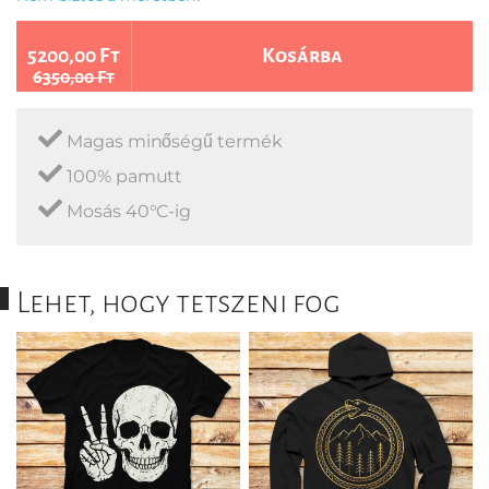
5200,00 Ft
Kosárba
6350,00 Ft
Magas minőségű termék
100% pamutt
Mosás 40°C-ig
Lehet, hogy tetszeni fog