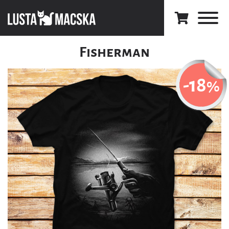
Fisherman
-18
%