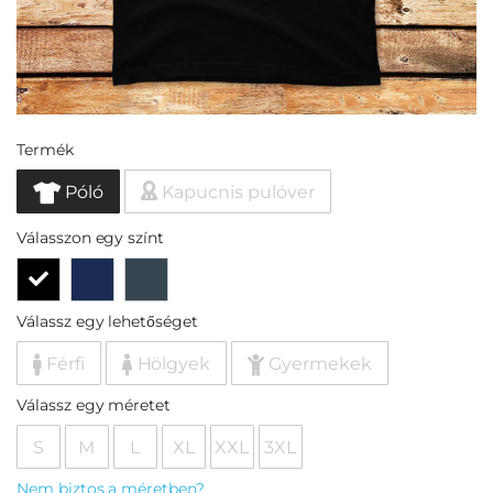
Termék
Póló
Kapucnis pulóver
Válasszon egy színt
Válassz egy lehetőséget
Férfi
Hölgyek
Gyermekek
Válassz egy méretet
S
M
L
XL
XXL
3XL
Nem biztos a méretben?