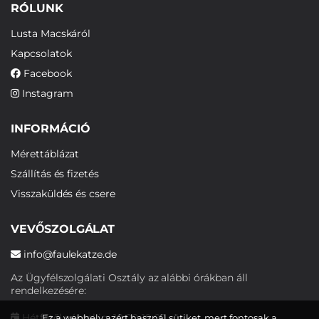
RÓLUNK
Lusta Macskáról
Kapcsolatok
Facebook
Instagram
INFORMÁCIÓ
Mérettáblázat
Szállítás és fizetés
Visszaküldés és csere
VEVŐSZOLGÁLAT
info@faulekatze.de
Az Ügyfélszolgálati Osztály az alábbi órákban áll
rendelkezésére:
Hétfőtől péntekig: 10:00-19:00
Ez a webhely azért használ sütiket, mert fontosak a