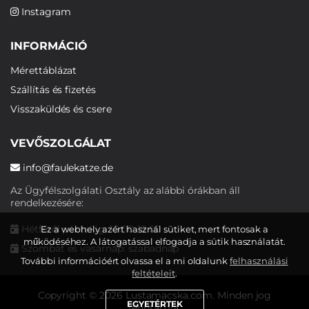
Instagram
INFORMÁCIÓ
Mérettáblázat
Szállítás és fizetés
Visszaküldés és csere
VEVŐSZOLGÁLAT
info@faulekatze.de
Az Ügyfélszolgálati Osztály az alábbi órákban áll
rendelkezésére:
Hétfőtől péntekig: 10:00-19:00
Ez a webhely azért használ sütiket, mert fontosak a
működéséhez. A látogatással elfogadja a sütik használatát.
Szombat és vasárnap: szabadnap
További információért olvassa el a mi oldalunk
felhasználási
feltételeit
.
Copyright © 2026 Lustamacska.com. Minden jog
EGYETÉRTEK
fenntartva.