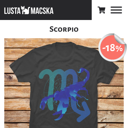
Scorpio
-18
%