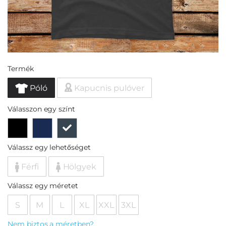
Termék
Póló
Kapucnis pulóver
Válasszon egy színt
Válassz egy lehetőséget
Férfi
Hölgyek
Válassz egy méretet
S
M
L
XL
XXL
3XL
Nem biztos a méretben?