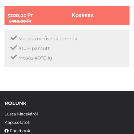
5200,00 Ft
Kosárba
6350,00 Ft
Magas minőségű termék
100% pamutt
Mosás 40°C-ig
RÓLUNK
Lusta Macskáról
Kapcsolatok
Facebook